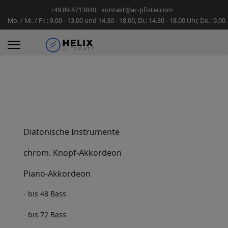
+49 89 8713840
kontakt@ac-pfister.com
Mo. / Mi. / Fr. : 9.00 - 13.00 und 14.30 - 18.00, Di.: 14.30 - 18.00 Uhr, Do.: 9.00
Diatonische Instrumente
chrom. Knopf-Akkordeon
Piano-Akkordeon
- bis 48 Bass
- bis 72 Bass