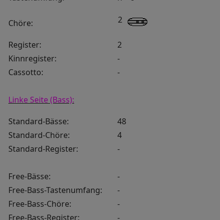
2
Chöre:
Register:
2
Kinnregister:
-
Cassotto:
-
Linke Seite (Bass):
Standard-Bässe:
48
Standard-Chöre:
4
Standard-Register:
-
Free-Bässe:
-
Free-Bass-Tastenumfang:
-
Free-Bass-Chöre:
-
Free-Bass-Register:
-