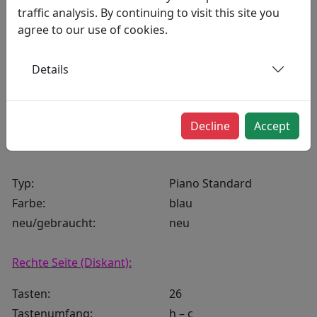
traffic analysis. By continuing to visit this site you
agree to our use of cookies.
Stellen Sie eine Frage zu diesem Produkt
Details
Beschreibung
Decline
Accept
Typ:
Piano Standard
Farbe:
blau
neu/gebraucht:
neu
Rechte Seite (Diskant):
Tasten:
26
Tastenumfang:
h – c